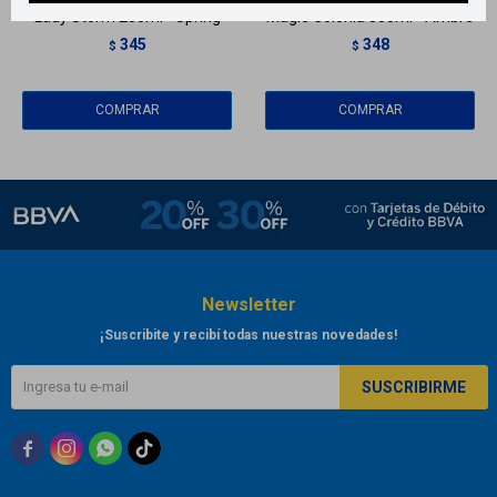
Lady Storm 250ml - Spring
Maglé Colonia 500ml - Ambré
345
348
$
$
Newsletter
¡Suscribite y recibí todas nuestras novedades!
SUSCRIBIRME


