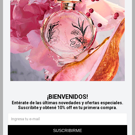
Retiros gratuitos en tiendas
Productos que te pueden interesar
¡BIENVENIDOS!
Entérate de las últimas novedades y ofertas especiales.
Suscribite y obtené 10% off en tu primera compra.
Llega
HOY
Llega
HOY
Llega
HOY
Llega
HOY
SUSCRIBIRME