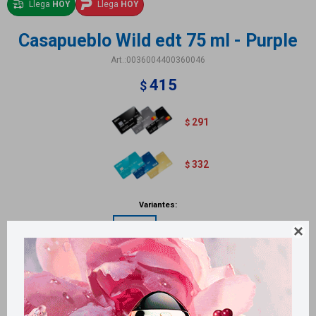
Llega
HOY
Llega
HOY
Casapueblo Wild edt 75 ml - Purple
0036004400360046
415
$
291
$
332
$
Variantes:

Métodos y costos de envío