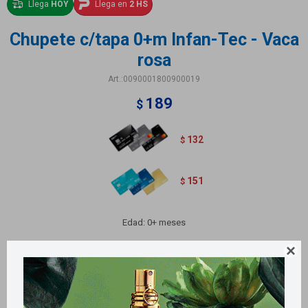
Llega
HOY
Llega en
2 HS
Chupete c/tapa 0+m Infan-Tec - Vaca
rosa
0090001800900019
189
$
132
$
151
$
Edad: 0+ meses
Variantes:
