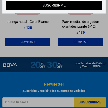
Llega
HOY
Llega
HOY
SUSCRIBIRME
Llega en
2 HS
Llega en
2 HS
Jeringa nasal - Color Blanco
Pack medias de algodon
c/antideslizante 6-12 m
128
$
139
$
Newsletter
¡Suscribite y recibí todas nuestras novedades!
SUSCRIBIRME