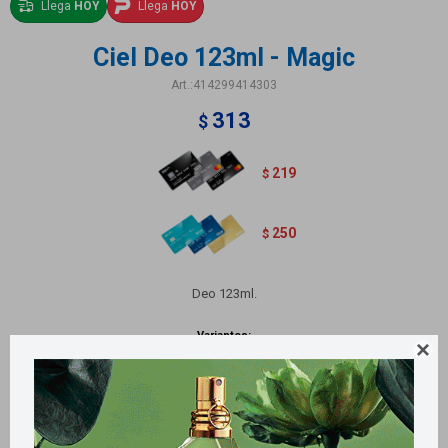
Llega
HOY
Llega
HOY
Ciel Deo 123ml - Magic
414299414303
313
$
219
$
250
$
Deo 123ml.
Variantes:
