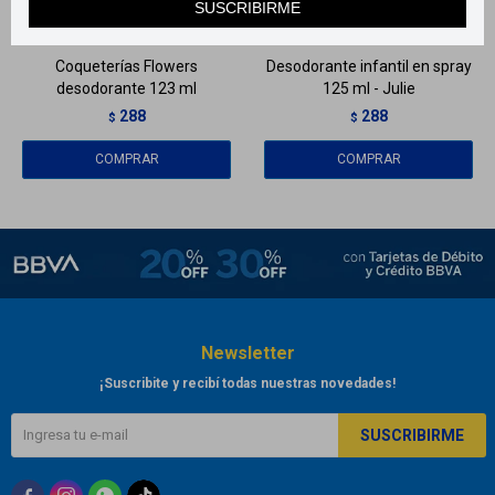
SUSCRIBIRME
Llega
HOY
Llega
HOY
Coqueterías Flowers
Desodorante infantil en spray
desodorante 123 ml
125 ml - Julie
288
288
$
$
Newsletter
¡Suscribite y recibí todas nuestras novedades!
SUSCRIBIRME