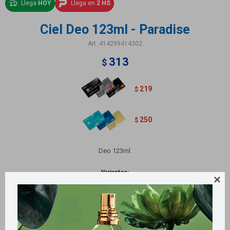
Llega
HOY
Llega en
2 HS
Ciel Deo 123ml - Paradise
414299414302
313
$
219
$
250
$
Deo 123ml.
Variantes:
