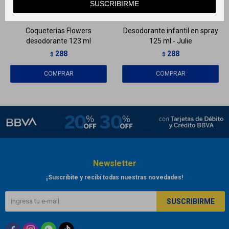
SUSCRIBIRME
Llega en
2 HS
Llega en
2 HS
Coqueterías Flowers
Desodorante infantil en spray
desodorante 123 ml
125 ml - Julie
288
288
$
$
Newsletter
¡Suscribite y recibí todas nuestras novedades!
SUSCRIBIRME