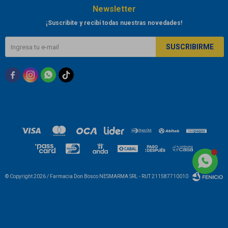
Newsletter
¡Suscribite y recibí todas nuestras novedades!
SUSCRIBIRME



© Copyright 2026 / Farmacia Don Bosco NESMARMA SRL - RUT 211587710010