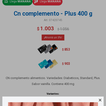
Llega
MAÑANA
Llega
MAÑANA
Cn complemento - Plus 400 g
07420745
1.003
$
1.056
$
5
853
$
903
$
CN complemento alimenticio. Variedades: Diabeticos, Standard, Plus.
Sabor vainilla. Contiene 400 mg
Variantes:
