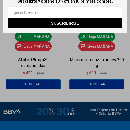
Suscribite y obtené 10% off en tu primera compra.
SUSCRIBIRME
Llega
MAÑANA
Llega
MAÑANA
Llega
MAÑANA
Llega
MAÑANA
Afolic 0,8mg x30
Maca mix amazon andes 200
comprimidos
g
421
511
$
468
$
630
$
$