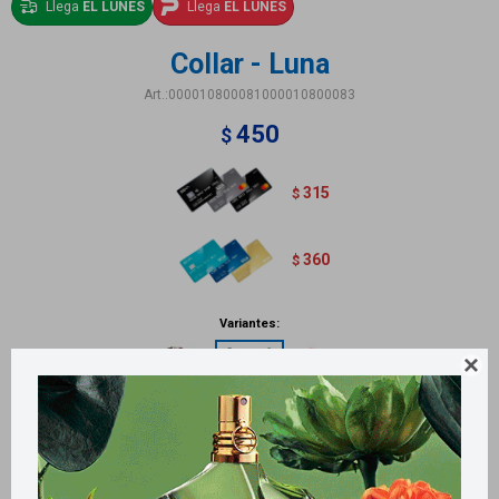
Llega
EL LUNES
Llega
EL LUNES
Collar - Luna
000010800081000010800083
450
$
315
$
360
$
Variantes:

Métodos y costos de envío