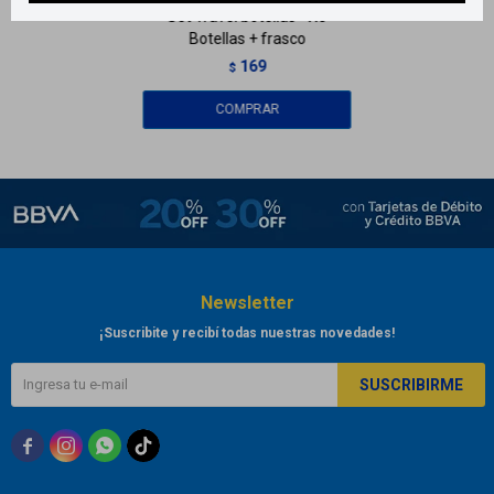
Set Travel botellas - X5
Botellas + frasco
169
$
Newsletter
¡Suscribite y recibí todas nuestras novedades!
SUSCRIBIRME


