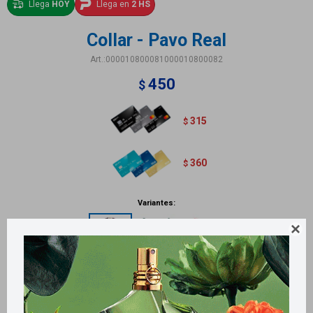
Llega
HOY
Llega en
2 HS
Collar - Pavo Real
000010800081000010800082
450
$
315
$
360
$
Variantes:

Métodos y costos de envío