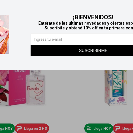
Productos que te pueden interesar
¡BIENVENIDOS!
Entérate de las últimas novedades y ofertas esp
Suscribite y obtené 10% off en tu primera co
SUSCRIBIRME
ega
HOY
Llega en
2 HS
Llega
HOY
Llega 