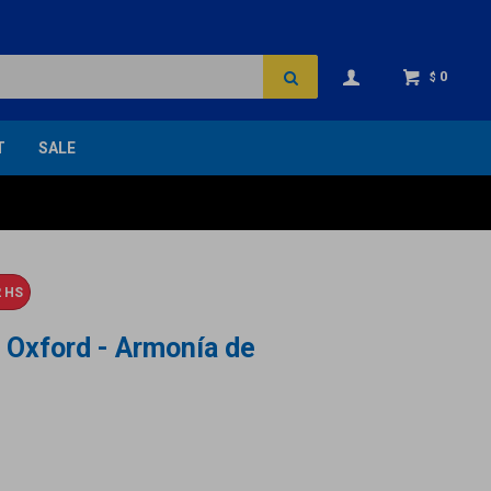
0
$
T
SALE
 HS
l Oxford - Armonía de