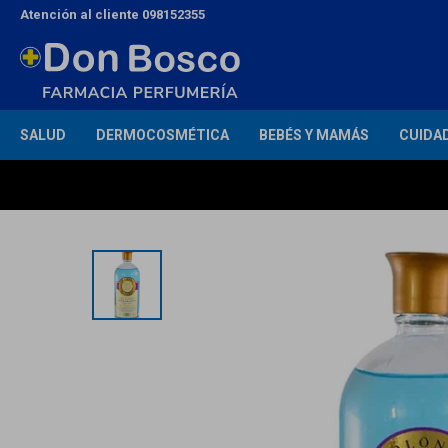
Atención al cliente 098152355
SALUD
DERMOCOSMÉTICA
BEBÉS Y MAMÁS
CUIDA