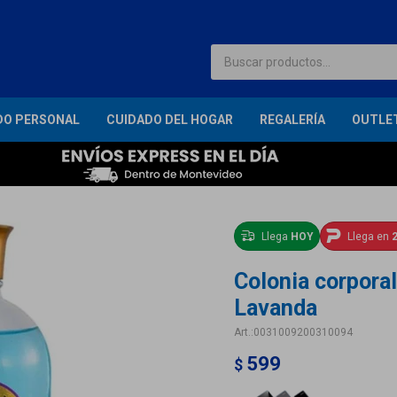
DO PERSONAL
CUIDADO DEL HOGAR
REGALERÍA
OUTLE
Llega
HOY
Llega en
2
Colonia corpora
Lavanda
0031009200310094
599
$