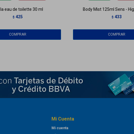
la eau de toilette 30 ml
Body Mist 125ml Sens - Hi
425
433
$
$
Mi Cuenta
Mi cuenta