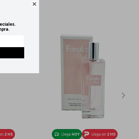

eciales.
mpra.
en
2 HS
Llega
HOY
Llega en
2 HS