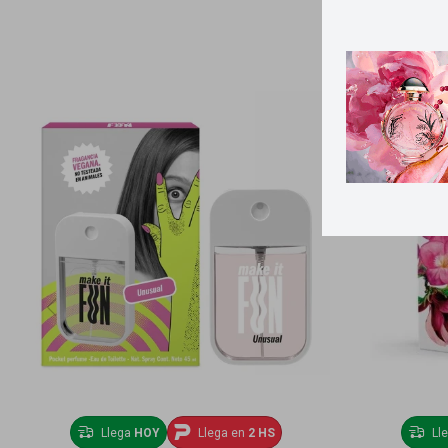
Llega
HOY
Llega en
2 HS
Ll