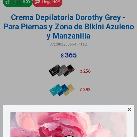
Llega
HOY
Llega
HOY
Crema Depilatoria Dorothy Grey -
Para Piernas y Zona de Bikini Azuleno
y Manzanilla
00320065414112
365
$
256
$
292
$
Variantes:
