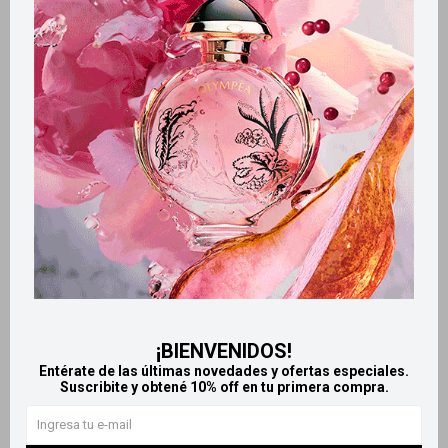
Métodos y costos de envío
Retiros gratuitos en tiendas
Productos que te pueden interesar
¡BIENVENIDOS!
Entérate de las últimas novedades y ofertas especiales.
Suscribite y obtené 10% off en tu primera compra.
Llega
HOY
Llega
HOY