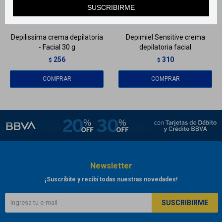
SUSCRIBIRME
Llega
HOY
Llega
HOY
Depilissima crema depilatoria
Depimiel Sensitive crema
- Facial 30 g
depilatoria facial
256
310
$
$
Newsletter
¡Suscribite y recibí todas nuestras novedades!
SUSCRIBIRME