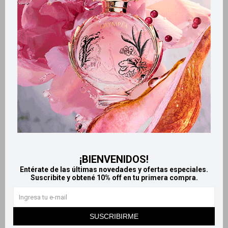
Productos que te pueden interesar
¡BIENVENIDOS!
Entérate de las últimas novedades y ofertas especiales.
Suscribite y obtené 10% off en tu primera compra.
Llega
HOY
Llega
HOY
Llega
HOY
Llega
HOY
SUSCRIBIRME
Orujo de uva Tannat super
Levadura de cerveza