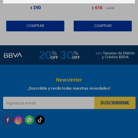
alimento Vitanna - 100 g
Homeopatía Alemana
390
616
$
$
648
$
Newsletter
¡Suscribite y recibí todas nuestras novedades!
SUSCRIBIRME


