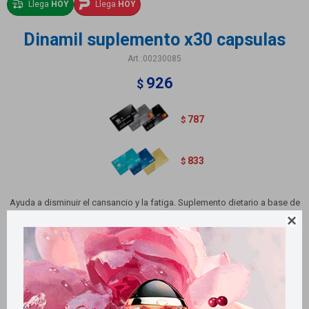
Llega
HOY
Llega
HOY
Dinamil suplemento x30 capsulas
00230085
926
$
787
$
833
$
Ayuda a disminuir el cansancio y la fatiga. Suplemento dietario a base de
Vitaminas, Minerales y Ginseng. Contiene 30 capsulas blandas.

Métodos y costos de envío
Retiros gratuitos en tiendas