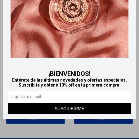
Llega
HOY
Llega
HOY
¡BIENVENIDOS!
Llega
HOY
Llega
HOY
Entérate de las últimas novedades y ofertas especiales.
Suscribite y obtené 10% off en tu primera compra.
Colgate Plax Ice Infinity
Enjuague Bucal Den3 Diario
enjuague bucal 60 ml
Menta 310ml
39
260
$
$
SUSCRIBIRME