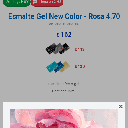
Llega
HOY
Llega en
2 HS
Esmalte Gel New Color - Rosa 4.70
404101404106
162
$
113
$
130
$
Esmalte efecto gel.
Contiene 12ml.
Variantes:
