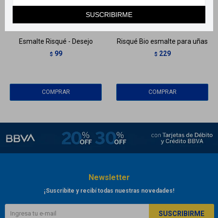
Llega
HOY
Llega
HOY
SUSCRIBIRME
Llega en
2 HS
Llega en
2 HS
Esmalte Risqué - Desejo
Risqué Bio esmalte para uñas
99
229
$
$
Newsletter
¡Suscribite y recibí todas nuestras novedades!
SUSCRIBIRME