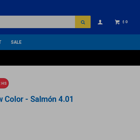
0
$
T
SALE
 HS
 Color - Salmón 4.01