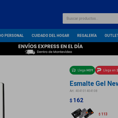
DO PERSONAL
CUIDADO DEL HOGAR
REGALERÍA
OUTLE
Llega
HOY
Llega en
2
Esmalte Gel New
404101404108
162
$
113
$