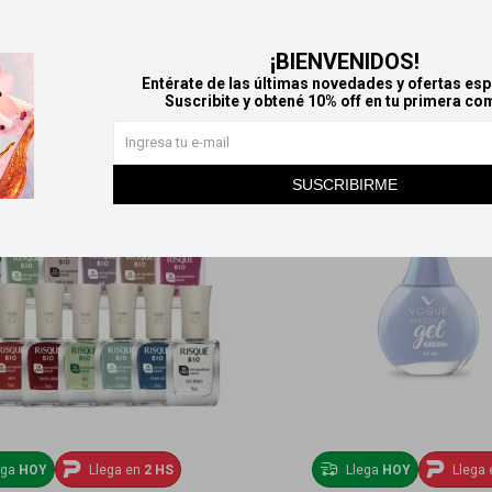
Productos que te pueden interesar
¡BIENVENIDOS!
Entérate de las últimas novedades y ofertas esp
Suscribite y obtené 10% off en tu primera co
SUSCRIBIRME
ega
HOY
Llega en
2 HS
Llega
HOY
Llega 