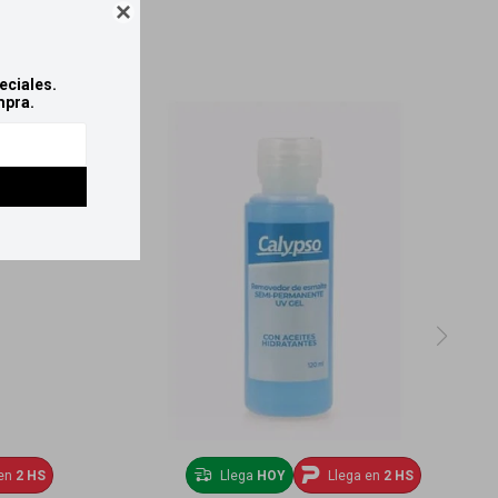

eciales.
mpra.
en
2 HS
Llega
HOY
Llega en
2 HS