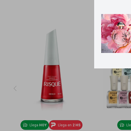
Llega
HOY
Llega en
2 HS
Ll