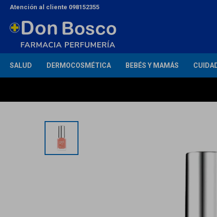
Atención al cliente 098152355
SALUD
DERMOCOSMÉTICA
BEBÉS Y MAMÁS
CUIDA