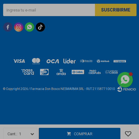
SUSCRIBIRME



© Copyright 2026 / Farmacia Don Bosco NESMARMA SRL - RUT 211587710010
Fenicio
1
COMPRAR