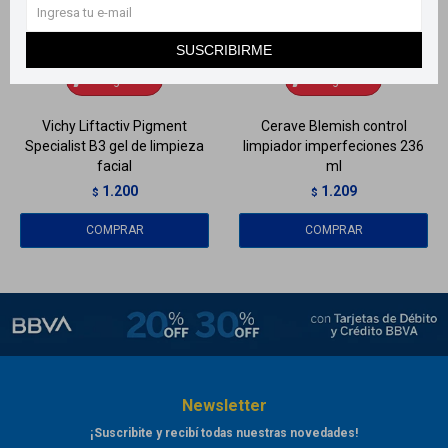
Llega
HOY
Llega
HOY
SUSCRIBIRME
Llega
HOY
Llega
HOY
Vichy Liftactiv Pigment
Cerave Blemish control
Specialist B3 gel de limpieza
limpiador imperfeciones 236
facial
ml
1.200
1.209
$
$
Newsletter
¡Suscribite y recibí todas nuestras novedades!