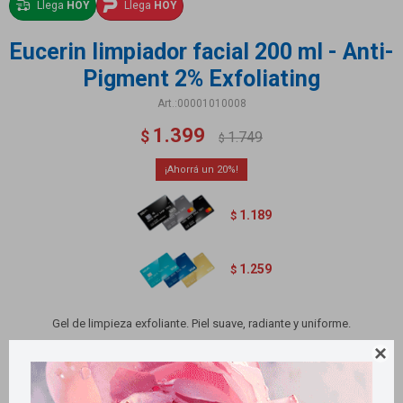
Llega
HOY
Llega
HOY
Eucerin limpiador facial 200 ml - Anti-
Pigment 2% Exfoliating
00001010008
1.399
$
1.749
$
20
1.189
$
1.259
$
Gel de limpieza exfoliante. Piel suave, radiante y uniforme.

Variantes: