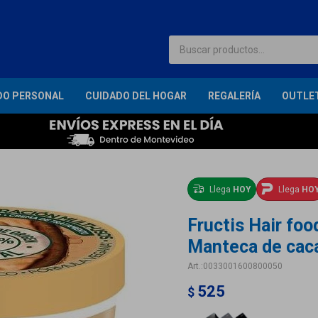
DO PERSONAL
CUIDADO DEL HOGAR
REGALERÍA
OUTLE
Llega
HOY
Llega
HO
Fructis Hair foo
Manteca de cac
0033001600800050
525
$