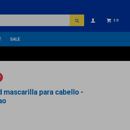
0
$
T
SALE
Y
d mascarilla para cabello -
ao