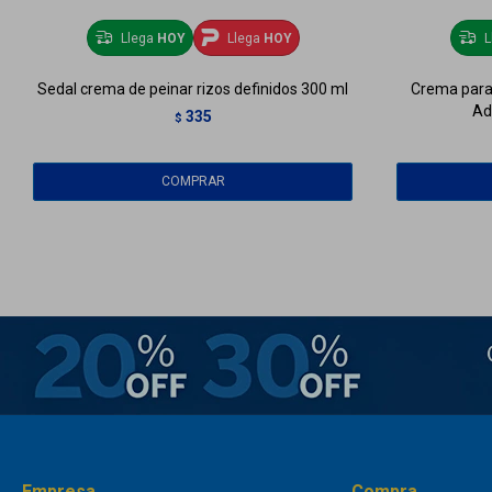
Llega
HOY
Llega
HOY
L
Sedal crema de peinar rizos definidos 300 ml
Crema para 
Ad
335
$
Empresa
Compra