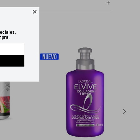

eciales.
mpra.