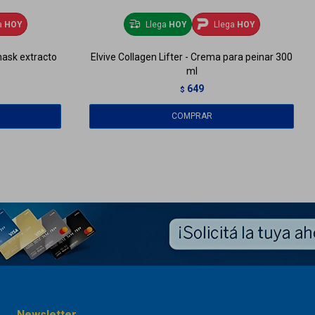
a
HOY
Llega
HOY
Llega
HOY
 mask extracto
Elvive Collagen Lifter - Crema para peinar 300
ml
649
$
Newsletter