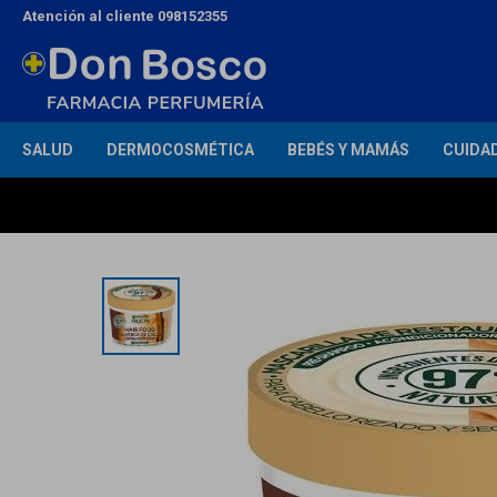
Atención al cliente 098152355
SALUD
DERMOCOSMÉTICA
BEBÉS Y MAMÁS
CUIDA