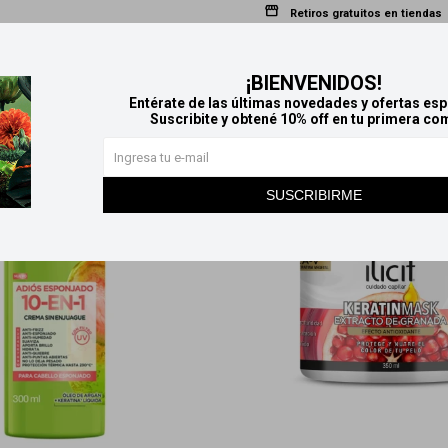
Retiros gratuitos en tiendas
Productos que te pueden interesar
¡BIENVENIDOS!
Entérate de las últimas novedades y ofertas esp
Suscribite y obtené 10% off en tu primera co
SUSCRIBIRME