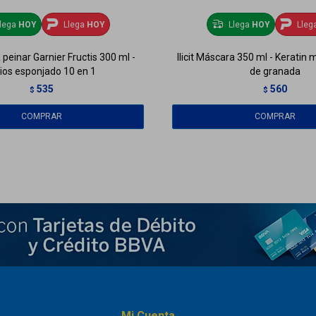
lega
HOY
Llega
HOY
Llega
HOY
Lleg
peinar Garnier Fructis 300 ml -
Ilicit Máscara 350 ml - Keratin
ios esponjado 10 en 1
de granada
535
560
$
$
Mi Cuenta