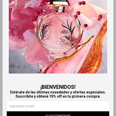
Retiros gratuitos en tiendas
Productos que te pueden interesar
¡BIENVENIDOS!
Entérate de las últimas novedades y ofertas especiales.
Suscribite y obtené 10% off en tu primera compra.
Llega
MAÑANA
Llega
MAÑANA
Llega
MAÑANA
Llega
MAÑANA
SUSCRIBIRME