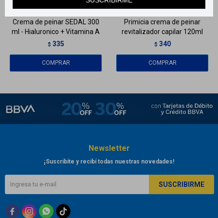
Crema de peinar SEDAL 300
Primicia crema de peinar
ml - Hialuronico + Vitamina A
revitalizador capilar 120ml
335
340
$
$
Newsletter
¡Suscribite y recibí todas nuestras novedades!
SUSCRIBIRME


