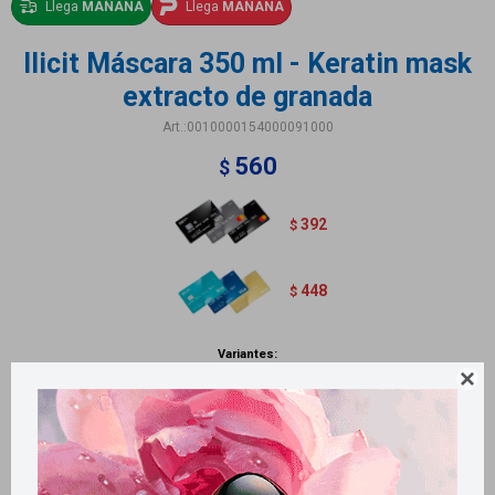
Llega
MAÑANA
Llega
MAÑANA
Ilicit Máscara 350 ml - Keratin mask
extracto de granada
0010000154000091000
560
$
392
$
448
$
Variantes:

Métodos y costos de envío