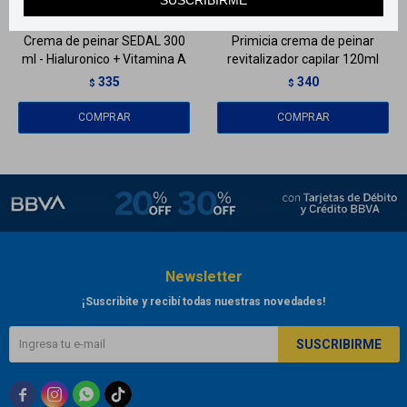
Crema de peinar SEDAL 300
Primicia crema de peinar
ml - Hialuronico + Vitamina A
revitalizador capilar 120ml
335
340
$
$
Newsletter
¡Suscribite y recibí todas nuestras novedades!
SUSCRIBIRME


