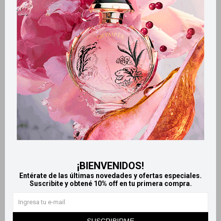
Retiros gratuitos en tiendas
Productos que te pueden interesar
¡BIENVENIDOS!
Entérate de las últimas novedades y ofertas especiales.
Suscribite y obtené 10% off en tu primera compra.
Llega
MAÑANA
Llega
MAÑANA
Llega
MAÑANA
Llega
MAÑANA
SUSCRIBIRME