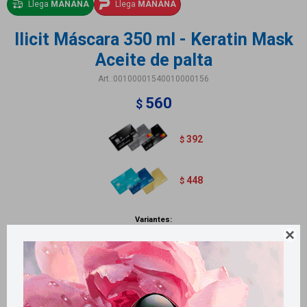
Llega
MAÑANA
Llega
MAÑANA
Ilicit Máscara 350 ml - Keratin Mask
Aceite de palta
00100001540010000156
560
$
392
$
448
$
Variantes:

Métodos y costos de envío