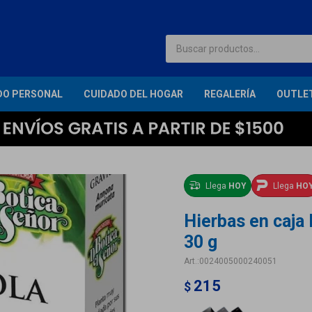
DO PERSONAL
CUIDADO DEL HOGAR
REGALERÍA
OUTLE
Llega
HOY
Llega
HO
Hierbas en caja 
30 g
0024005000240051
215
$