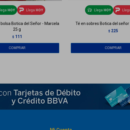
lega
HOY
Llega
HOY
Llega
HOY
Lleg
 bolsa Botica del Señor - Marcela
Té en sobres Botica del señor
25 g
225
$
111
$
Mi Cuenta