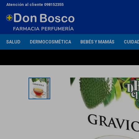
Atención al cliente 098152355
SALUD
DERMOCOSMÉTICA
BEBÉS Y MAMÁS
CUIDA