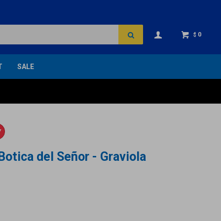
0
$
T
SALE
Y
Botica del Señor - Graviola