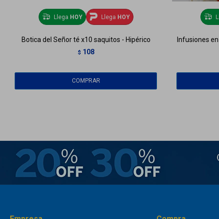
Llega
HOY
Llega
HOY
L
Botica del Señor té x10 saquitos - Hipérico
Infusiones en
108
$
Empresa
Compra