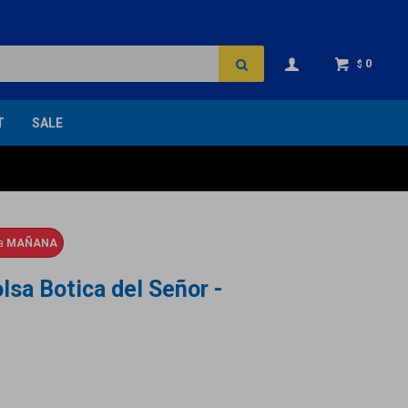
0
$
T
SALE
ga
MAÑANA
lsa Botica del Señor -