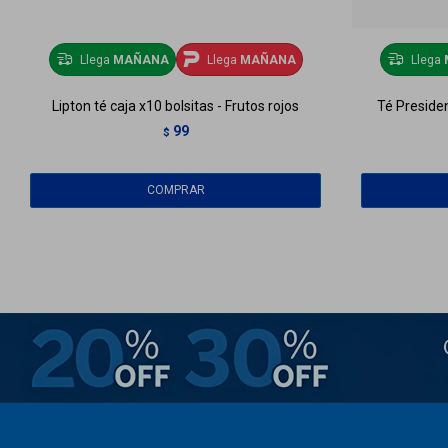
Llega
MAÑANA
Llega
MAÑANA
Llega
Lipton té caja x10 bolsitas - Frutos rojos
Té Presiden
99
$