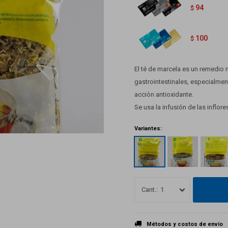
94
$
100
$
El té de marcela es un remedio 
gastrointestinales, especialme
acción antioxidante.
Se usa la infusión de las inflore
Variantes:
1
Métodos y costos de envío