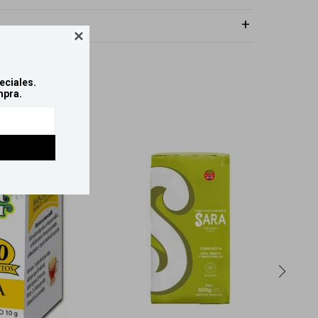

eciales.
mpra.