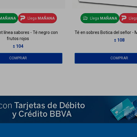
MAÑANA
Llega
MAÑANA
Llega
MAÑANA
Lleg
t línea sabores - Té negro con
Té en sobres Botica del señor - 
frutos rojos
108
$
104
$