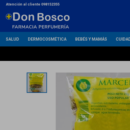
Atención al cliente 098152355
SALUD
DERMOCOSMÉTICA
BEBÉS Y MAMÁS
CUIDA