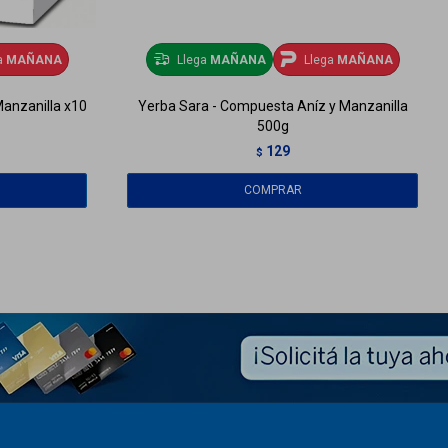
a
MAÑANA
Llega
MAÑANA
Llega
MAÑANA
Manzanilla x10
Yerba Sara - Compuesta Aníz y Manzanilla
500g
129
$