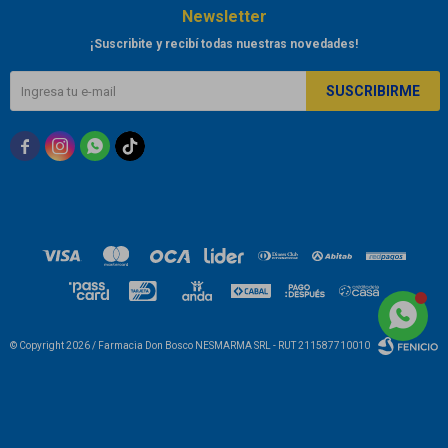
Newsletter
¡Suscribite y recibí todas nuestras novedades!
SUSCRIBIRME



© Copyright 2026 / Farmacia Don Bosco NESMARMA SRL - RUT 211587710010