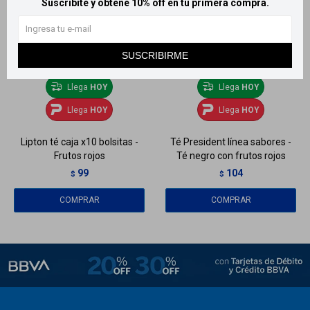
Suscribite y obtené 10% off en tu primera compra.
SUSCRIBIRME
Llega
HOY
Llega
HOY
Llega
HOY
Llega
HOY
Lipton té caja x10 bolsitas -
Té President línea sabores -
Frutos rojos
Té negro con frutos rojos
99
104
$
$