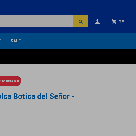
0
$
T
SALE
ga
MAÑANA
lsa Botica del Señor -