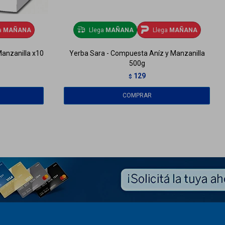
a
MAÑANA
Llega
MAÑANA
Llega
MAÑANA
Manzanilla x10
Yerba Sara - Compuesta Aníz y Manzanilla
500g
129
$