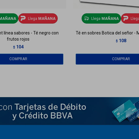
MAÑANA
Llega
MAÑANA
Llega
MAÑANA
Lleg
t línea sabores - Té negro con
Té en sobres Botica del señor - 
frutos rojos
108
$
104
$