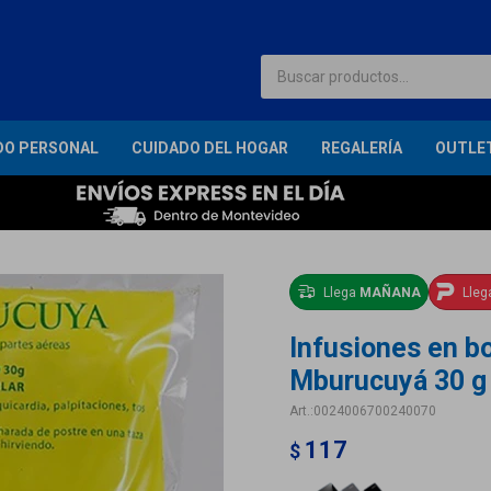
DO PERSONAL
CUIDADO DEL HOGAR
REGALERÍA
OUTLE
Llega
MAÑANA
Lle
Infusiones en bo
Mburucuyá 30 g
0024006700240070
117
$