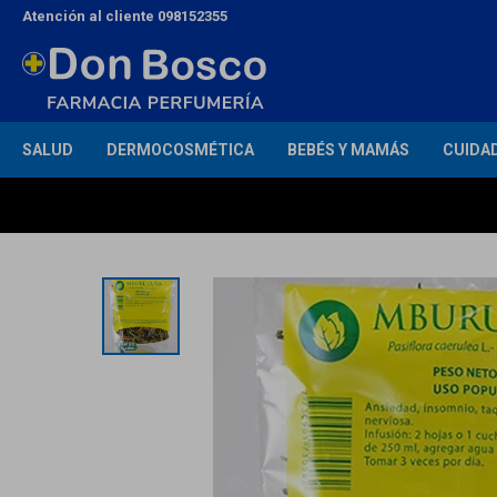
Atención al cliente 098152355
SALUD
DERMOCOSMÉTICA
BEBÉS Y MAMÁS
CUIDA