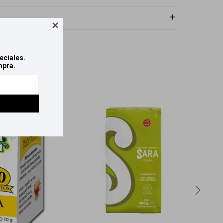

eciales.
mpra.