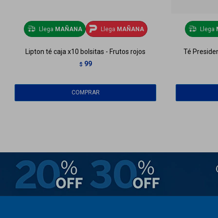
Llega
MAÑANA
Llega
MAÑANA
Llega
Lipton té caja x10 bolsitas - Frutos rojos
Té Presiden
99
$