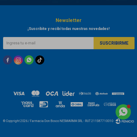
Newsletter
¡Suscribite y recibí todas nuestras novedades!
SUSCRIBIRME



© Copyright 2026 / Farmacia Don Bosco NESMARMA SRL - RUT 211587710010