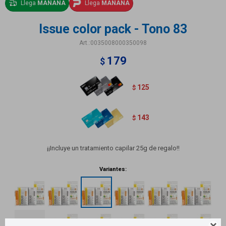
Llega
MAÑANA
Llega
MAÑANA
Issue color pack - Tono 83
0035008000350098
179
$
125
$
143
$
¡¡Incluye un tratamiento capilar 25g de regalo!!
Variantes:
