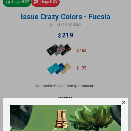
Llega
HOY
Llega
HOY
Issue Crazy Colors - Fucsia
414361414362
219
$
153
$
175
$
Coloración Capilar Semipermanente.
Variantes:
