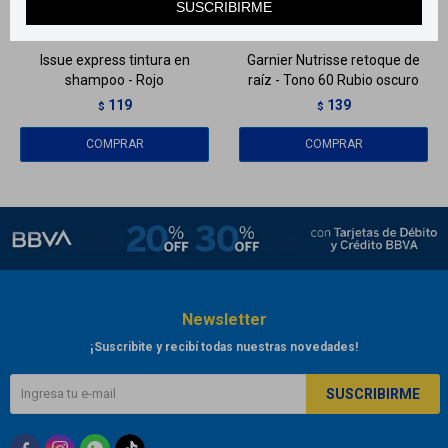
SUSCRIBIRME
Llega
HOY
Llega
HOY
Issue express tintura en
Garnier Nutrisse retoque de
shampoo - Rojo
raíz - Tono 60 Rubio oscuro
119
139
$
$
Newsletter
¡Suscribite y recibí todas nuestras novedades!
SUSCRIBIRME