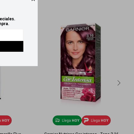
eciales.
mpra.
a
HOY
Llega
HOY
Llega
HOY