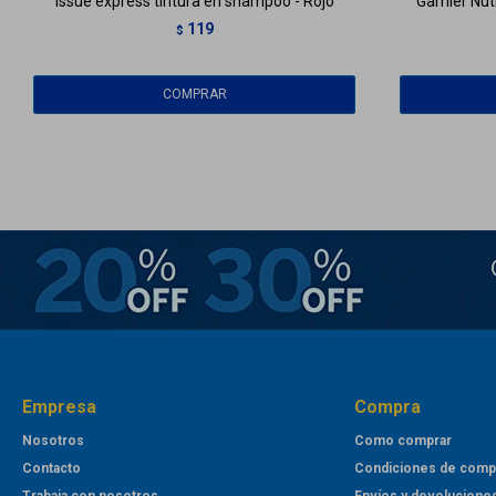
Issue express tintura en shampoo - Rojo
Garnier Nut
119
$
Empresa
Compra
Nosotros
Como comprar
Contacto
Condiciones de comp