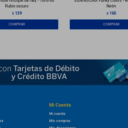
risse retoque de raíz - Tono 60
EstereoColor Funky Colors - A
Rubio oscuro
Neón
139
165
$
$
Mi Cuenta
Mi cuenta
ra
Mis compras