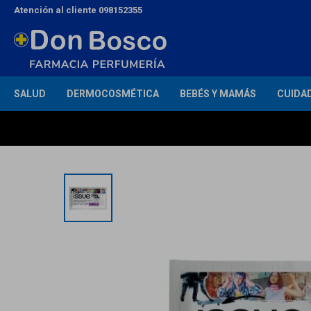
Atención al cliente 098152355
SALUD
DERMOCOSMÉTICA
BEBÉS Y MAMÁS
CUIDA