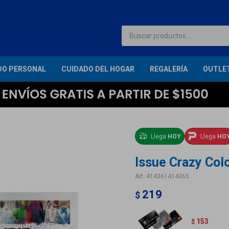
DO PERSONAL
CUIDADO DEL HOGAR
REGALERÍA
OUTLE
Llega
HOY
Llega
HO
Issue Crazy Colo
414361414365
219
$
153
$