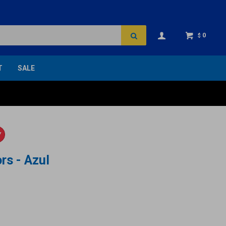
0
$
T
SALE
Y
rs - Azul