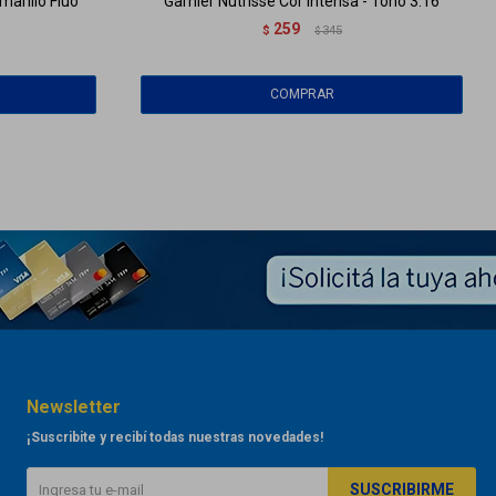
marillo Fluo
Garnier Nutrisse Cor intensa - Tono 3.16
259
$
345
$
Newsletter
¡Suscribite y recibí todas nuestras novedades!
SUSCRIBIRME