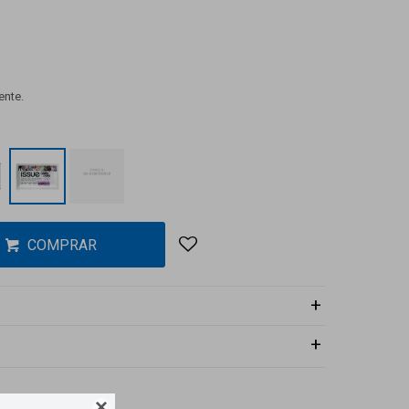
ente.
COMPRAR
