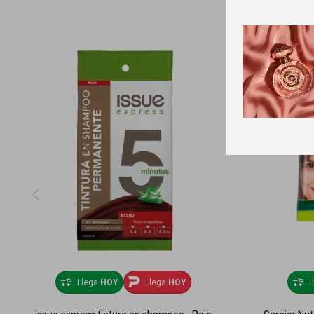
Llega
HOY
Llega
HOY
L