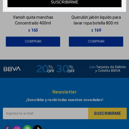
SUSCRIBIRME
Llega
MAÑANA
Llega
MAÑANA
Vanish quita manchas
Querubín jabón liquido para
Concentrado 400ml
lavar ropa botella 800 ml
165
169
$
$
Newsletter
¡Suscribite y recibí todas nuestras novedades!
SUSCRIBIRME