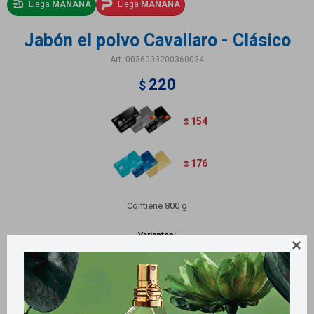
Llega
MAÑANA
Llega
MAÑANA
Jabón el polvo Cavallaro - Clásico
0036003200360034
220
$
154
$
176
$
Contiene 800 g
Variantes:
