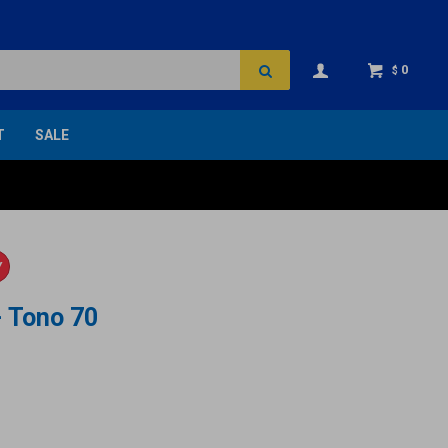
0
$
T
SALE
Y
 Tono 70