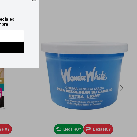
eciales.
mpra.
a
HOY
Llega
HOY
Llega
HOY