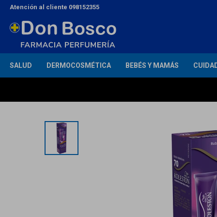
Atención al cliente 098152355
SALUD
DERMOCOSMÉTICA
BEBÉS Y MAMÁS
CUIDA