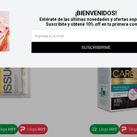
Productos que te pueden interesar
¡BIENVENIDOS!
Entérate de las últimas novedades y ofertas esp
Suscribite y obtené 10% off en tu primera co
SUSCRIBIRME
lega
HOY
Llega
HOY
Llega
HOY
Lleg