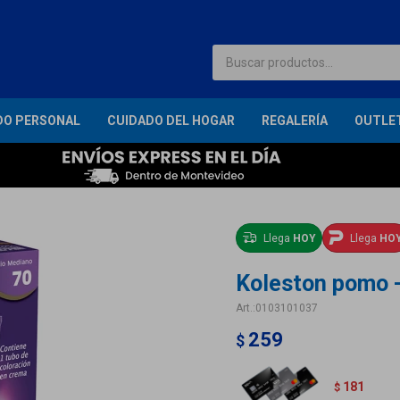
DO PERSONAL
CUIDADO DEL HOGAR
REGALERÍA
OUTLE
Llega
HOY
Llega
HO
Koleston pomo -
0103101037
259
$
181
$