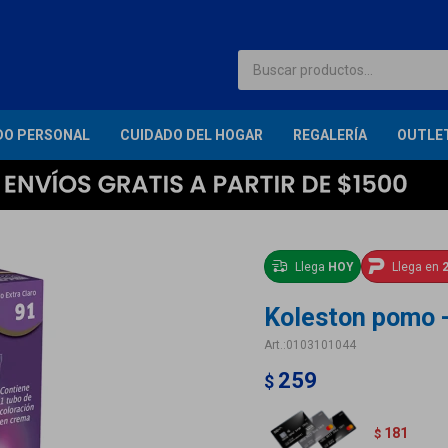
DO PERSONAL
CUIDADO DEL HOGAR
REGALERÍA
OUTLE
Llega
HOY
Llega en
2
Koleston pomo -
0103101044
259
$
181
$