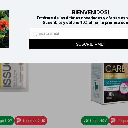
Productos que te pueden interesar
¡BIENVENIDOS!
Entérate de las últimas novedades y ofertas esp
Suscribite y obtené 10% off en tu primera co
SUSCRIBIRME
ega
HOY
Llega en
2 HS
Llega
HOY
Llega 