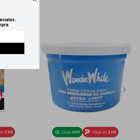
eciales.
mpra.
en
2 HS
Llega
HOY
Llega en
2 HS