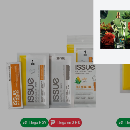
Llega
HOY
Llega en
2 HS
Ll