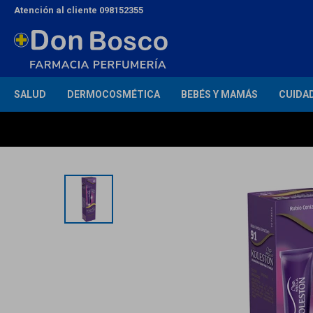
Atención al cliente 098152355
SALUD
DERMOCOSMÉTICA
BEBÉS Y MAMÁS
CUIDA