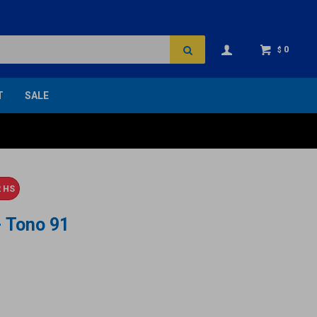
0
$
T
SALE
 HS
 Tono 91