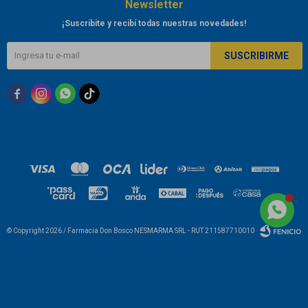
Newsletter
¡Suscribite y recibí todas nuestras novedades!
SUSCRIBIRME



© Copyright 2026 / Farmacia Don Bosco NESMARMA SRL - RUT 211587710010