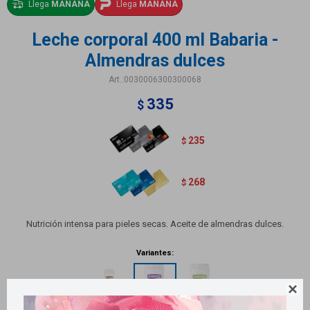
Llega
MAÑANA
Llega
MAÑANA
Leche corporal 400 ml Babaria -
Almendras dulces
0030006300300068
335
$
235
$
268
$
Nutrición intensa para pieles secas. Aceite de almendras dulces.
Variantes:
