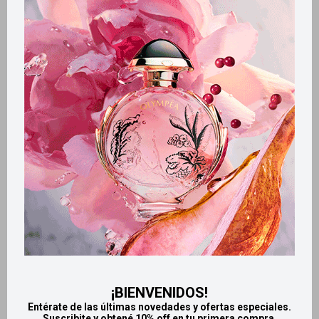
Métodos y costos de envío
Retiros gratuitos en tiendas
CARACTERÍSTICAS
Zona de aplicación
Cuerpo
Productos que te pueden interesar
¡BIENVENIDOS!
Entérate de las últimas novedades y ofertas especiales.
Suscribite y obtené 10% off en tu primera compra.