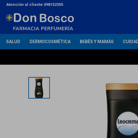
Atención al cliente 098152355
SALUD
DERMOCOSMÉTICA
BEBÉS Y MAMÁS
CUIDA