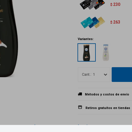
230
$
263
$
Variantes:
1
Métodos y costos de envío
Retiros gratuitos en tiendas
Productos que te pueden interesar