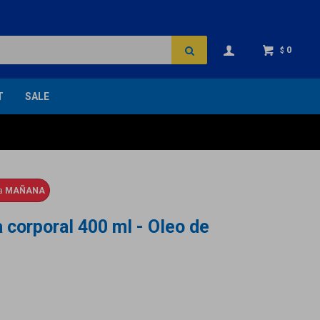
0
$
T
SALE
ga
MAÑANA
corporal 400 ml - Oleo de