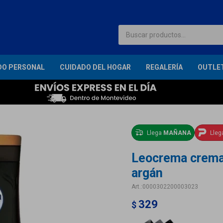
DO PERSONAL
CUIDADO DEL HOGAR
REGALERÍA
OUTLE
Llega
MAÑANA
Lle
Leocrema crema 
argán
0000302200003023
329
$