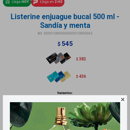
Llega
HOY
Llega en
2 HS
Listerine enjuague bucal 500 ml -
Sandía y menta
000010800060000010800062
545
$
382
$
436
$
Variantes:

Métodos y costos de envío