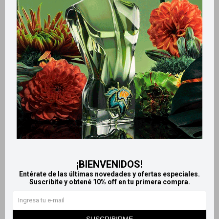
Retiros gratuitos en tiendas
Productos que te pueden interesar
¡BIENVENIDOS!
Entérate de las últimas novedades y ofertas especiales.
Suscribite y obtené 10% off en tu primera compra.
Llega
HOY
Llega
HOY
Llega en
2 HS
Llega en
2 HS
SUSCRIBIRME