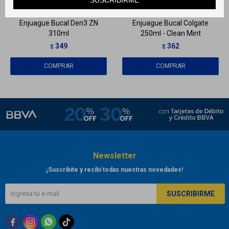
Enjuague Bucal Den3 ZN
Enjuague Bucal Colgate
310ml
250ml - Clean Mint
349
362
$
$
Newsletter
¡Suscribite y recibí todas nuestras novedades!
SUSCRIBIRME


