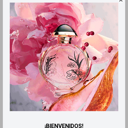

los poros, además de matizar su piel.La textura de la piel se afina al
momento.Desde la 1era aplicación. Cont 200ml
Métodos y costos de envío
Retiros gratuitos en tiendas
CARACTERÍSTICAS
Zona de aplicación
Rostro
Productos que te pueden interesar
¡BIENVENIDOS!