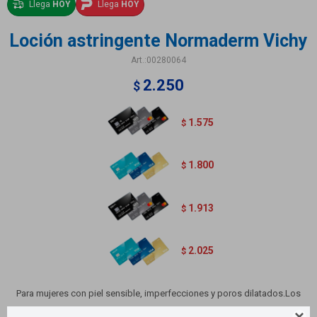
Llega
HOY
Llega
HOY
Loción astringente Normaderm Vichy
00280064
2.250
$
1.575
$
1.800
$
1.913
$
2.025
$
Para mujeres con piel sensible, imperfecciones y poros dilatados.Los
Activos efecto "peeling" que contiene el Tónico desobstruyen y cierran