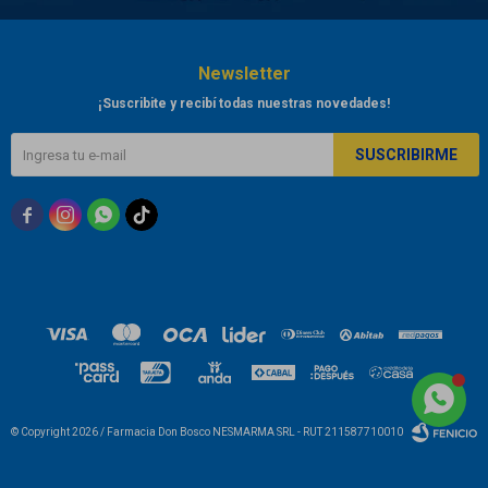
Newsletter
¡Suscribite y recibí todas nuestras novedades!
SUSCRIBIRME



© Copyright 2026 / Farmacia Don Bosco NESMARMA SRL - RUT 211587710010