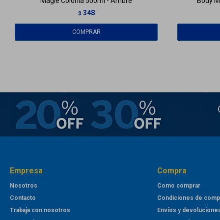
Maglé Colonia 500ml - Ambré
Body M
348
$
Empresa
Compra
Nosotros
Como comprar
Contacto
Condiciones de comp
Trabaja con nosotros
Envíos y devolucione