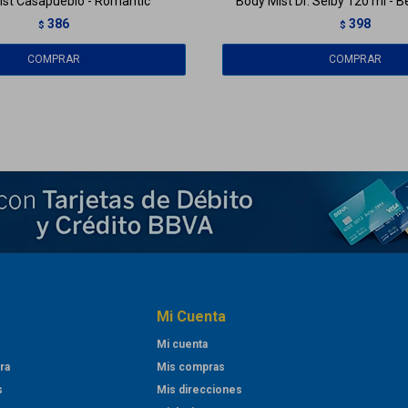
ist Casapueblo - Romantic
Body Mist Dr. Selby 120 ml - B
386
398
$
$
Mi Cuenta
Mi cuenta
ra
Mis compras
s
Mis direcciones