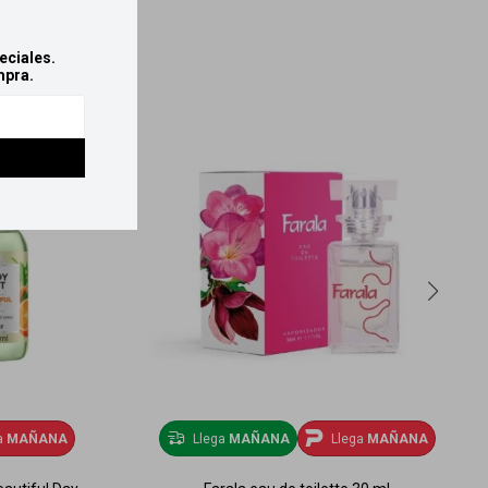
eciales.
mpra.
a
MAÑANA
Llega
MAÑANA
Llega
MAÑANA