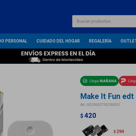
DO PERSONAL
CUIDADO DEL HOGAR
REGALERÍA
OUTLE
Llega
MAÑANA
Lle
Make It Fun edt 
0029002700290031
420
$
294
$