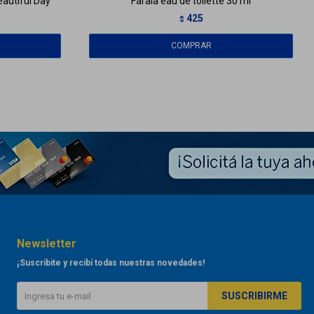
eautiful Day
Farala eau de toilette 30 ml
425
$
Newsletter
¡Suscribite y recibí todas nuestras novedades!
SUSCRIBIRME