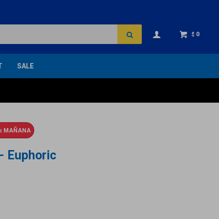
0
$
T
SALE
ga
MAÑANA
- Euphoric