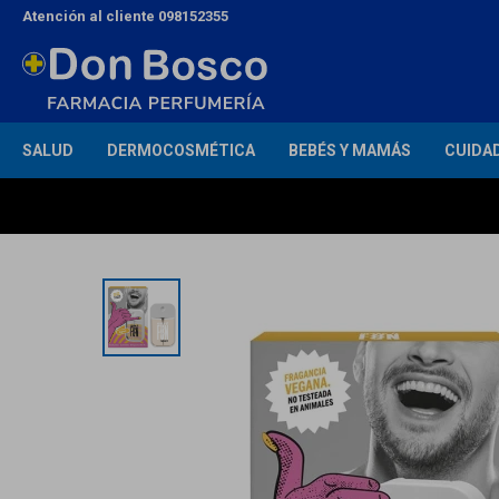
Atención al cliente 098152355
SALUD
DERMOCOSMÉTICA
BEBÉS Y MAMÁS
CUIDA