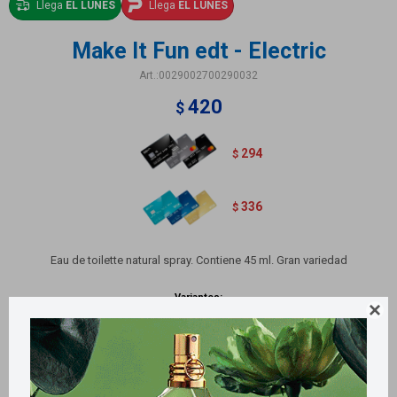
Llega
EL LUNES
Llega
EL LUNES
Make It Fun edt - Electric
0029002700290032
420
$
294
$
336
$
Eau de toilette natural spray. Contiene 45 ml. Gran variedad
Variantes:
