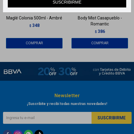
SUSCRIBIRME
Llega
EL LUNES
Llega
EL LUNES
Maglé Colonia 500ml - Ambré
Body Mist Casapueblo -
Romantic
348
$
386
$
Newsletter
¡Suscribite y recibí todas nuestras novedades!
SUSCRIBIRME