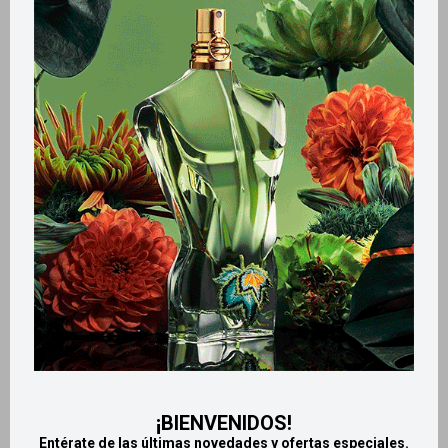
Métodos y costos de envío
Retiros gratuitos en tiendas
CARACTERÍSTICAS
Tamaño
Mediano
Productos que te pueden interesar
¡BIENVENIDOS!
Entérate de las últimas novedades y ofertas especiales.