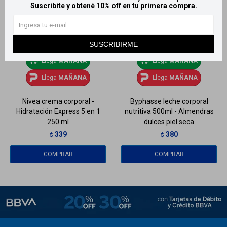
Suscribite y obtené 10% off en tu primera compra.
SUSCRIBIRME
Llega
MAÑANA
Llega
MAÑANA
Llega
MAÑANA
Llega
MAÑANA
Nivea crema corporal -
Byphasse leche corporal
Hidratación Express 5 en 1
nutritiva 500ml - Almendras
250 ml
dulces piel seca
339
380
$
$