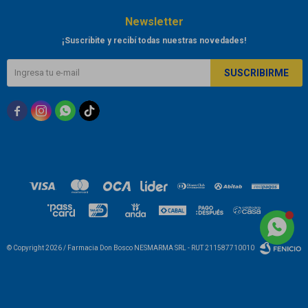
Newsletter
¡Suscribite y recibí todas nuestras novedades!
SUSCRIBIRME



© Copyright 2026 / Farmacia Don Bosco NESMARMA SRL - RUT 211587710010