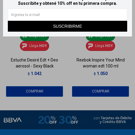
Suscribite y obtené 10% off en tu primera compra.
SUSCRIBIRME
Llega
HOY
Llega
HOY
Llega
HOY
Llega
HOY
Estuche Desiré Edt + Deo
Reebok Inspire Your Mind
aerosol - Sexy Black
woman edt 100 ml
1.042
1.050
$
$