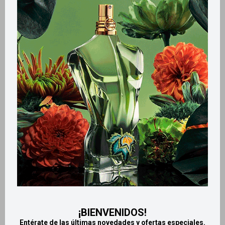
Métodos y costos de envío
Retiros gratuitos en tiendas
CARACTERÍSTICAS
Tamaño
Mediano
Aroma
Floral
Productos que te pueden interesar
¡BIENVENIDOS!
Entérate de las últimas novedades y ofertas especiales.