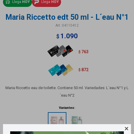
Llega
HOY
Llega
HOY
Maria Riccetto edt 50 ml - L´eau N°1
04110412
1.090
$
763
$
872
$
Maria Riccetto eau de toilette. Contiene 50 ml. Variedades: L´eau N°1 y L
´eau N°2
Variantes:
