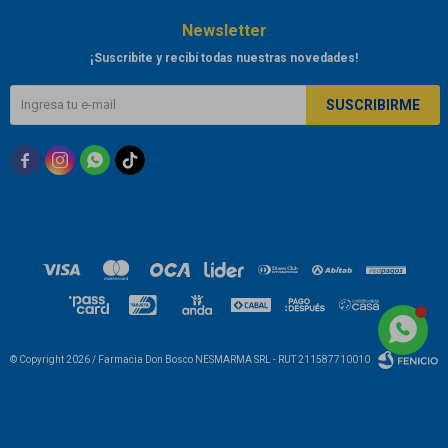
Newsletter
¡Suscribite y recibí todas nuestras novedades!
SUSCRIBIRME



© Copyright 2026 / Farmacia Don Bosco NESMARMA SRL - RUT 211587710010