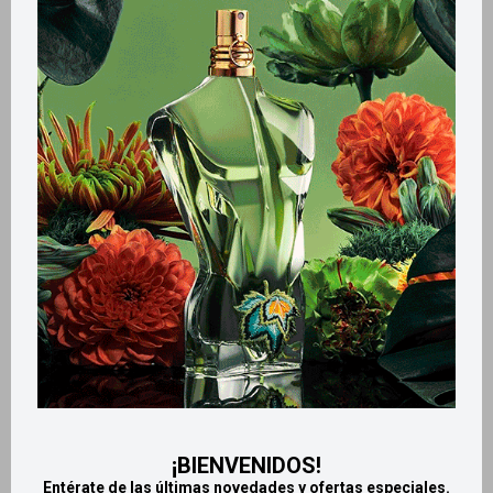
Métodos y costos de envío
Retiros gratuitos en tiendas
CARACTERÍSTICAS
Tamaño
Mediano
Aroma
Frutal
Productos que te pueden interesar
¡BIENVENIDOS!
Entérate de las últimas novedades y ofertas especiales.