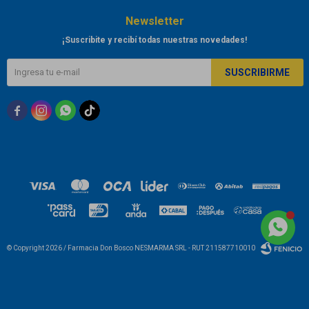
Newsletter
¡Suscribite y recibí todas nuestras novedades!
SUSCRIBIRME



© Copyright 2026 / Farmacia Don Bosco NESMARMA SRL - RUT 211587710010