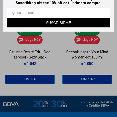
Suscribite y obtené 10% off en tu primera compra.
SUSCRIBIRME
Llega
HOY
Llega
HOY
Llega
HOY
Llega
HOY
Estuche Desiré Edt + Deo
Reebok Inspire Your Mind
aerosol - Sexy Black
woman edt 100 ml
1.042
1.050
$
$