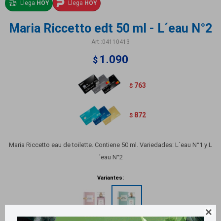
Llega
HOY
Llega
HOY
Maria Riccetto edt 50 ml - L´eau N°2
04110413
1.090
$
763
$
872
$
Maria Riccetto eau de toilette. Contiene 50 ml. Variedades: L´eau N°1 y L
´eau N°2
Variantes:
