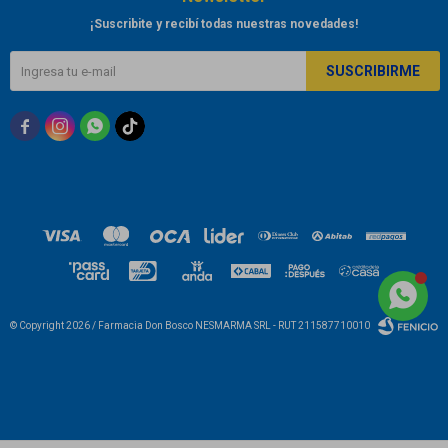
¡Suscribite y recibí todas nuestras novedades!
SUSCRIBIRME



© Copyright 2026 / Farmacia Don Bosco NESMARMA SRL - RUT 211587710010