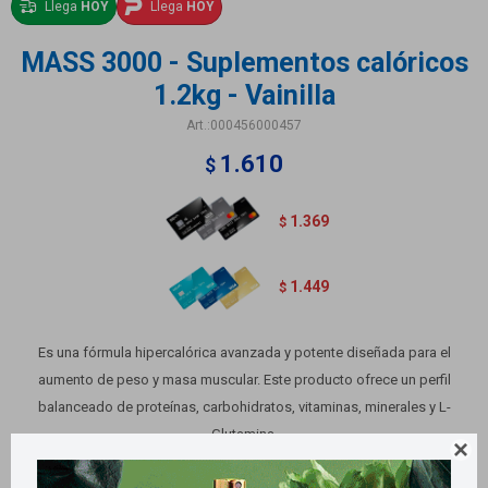
Llega
HOY
Llega
HOY
MASS 3000 - Suplementos calóricos
1.2kg - Vainilla
000456000457
1.610
$
1.369
$
1.449
$
Es una fórmula hipercalórica avanzada y potente diseñada para el
aumento de peso y masa muscular. Este producto ofrece un perfil
balanceado de proteínas, carbohidratos, vitaminas, minerales y L-
Glutamina.

Variantes: