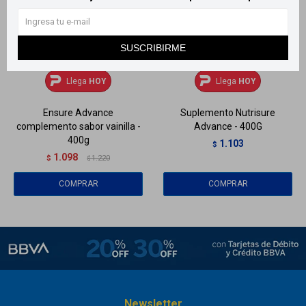
SUSCRIBIRME
Llega
HOY
Llega
HOY
Llega
HOY
Llega
HOY
Ensure Advance
Suplemento Nutrisure
complemento sabor vainilla -
Advance - 400G
400g
1.103
$
1.098
$
1.220
$
Newsletter