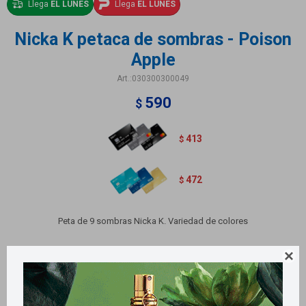
Llega
EL LUNES
Llega
EL LUNES
Nicka K petaca de sombras - Poison
Apple
030300300049
590
$
413
$
472
$
Peta de 9 sombras Nicka K. Variedad de colores
Variantes:
