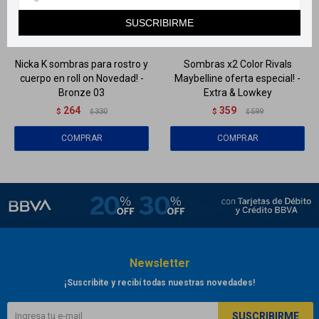
Llega
EL LUNES
Llega
EL LUNES
SUSCRIBIRME
Llega
EL LUNES
Llega
EL LUNES
Nicka K sombras para rostro y
Sombras x2 Color Rivals
cuerpo en roll on Novedad! -
Maybelline oferta especial! -
Bronze 03
Extra & Lowkey
264
359
$
330
$
599
$
$
Newsletter
¡Suscribite y recibí todas nuestras novedades!
SUSCRIBIRME