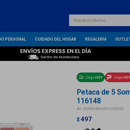
DO PERSONAL
CUIDADO DEL HOGAR
REGALERÍA
OUTLE
Llega
HOY
Llega
HO
Petaca de 5 Som
116148
00280040000010700055
497
$