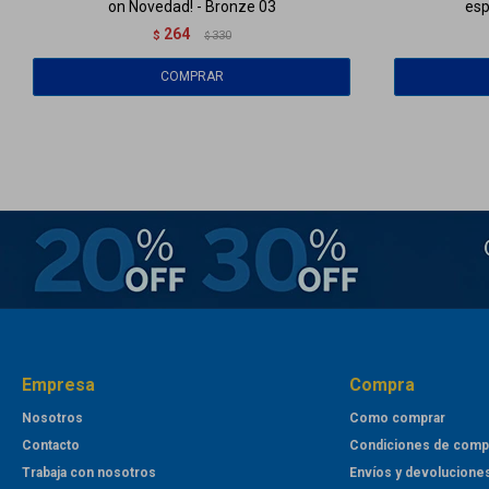
on Novedad! - Bronze 03
esp
264
$
330
$
Empresa
Compra
Nosotros
Como comprar
Contacto
Condiciones de comp
Trabaja con nosotros
Envíos y devolucione