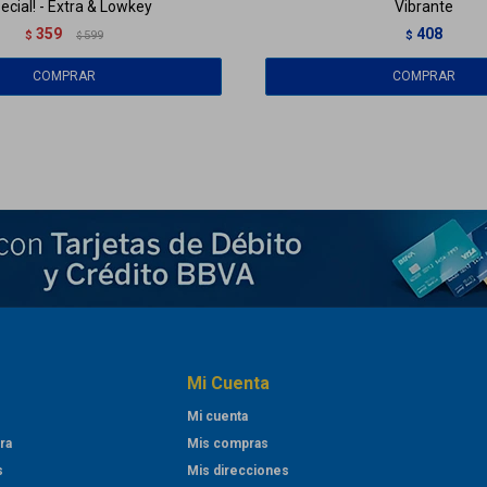
ecial! - Extra & Lowkey
Vibrante
359
408
$
599
$
$
Mi Cuenta
Mi cuenta
ra
Mis compras
s
Mis direcciones