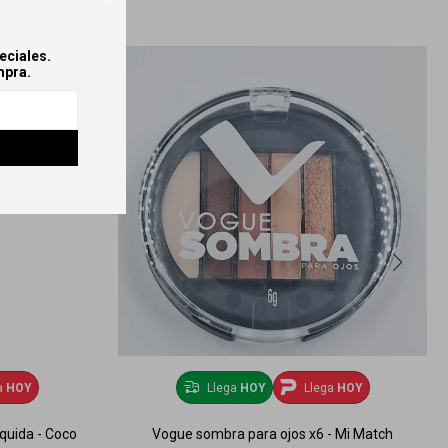
eciales.
mpra.
a
HOY
Llega
HOY
Llega
HOY
quida - Coco
Vogue sombra para ojos x6 - Mi Match