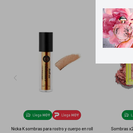
Llega
HOY
Llega
HOY
L
Nicka K sombras para rostro y cuerpo en roll
Sombras x2 