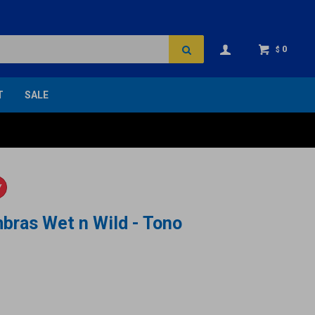
0
$
T
SALE
Y
bras Wet n Wild - Tono