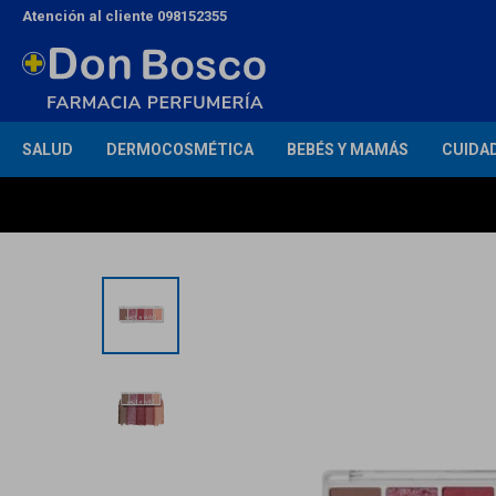
Atención al cliente 098152355
SALUD
DERMOCOSMÉTICA
BEBÉS Y MAMÁS
CUIDA