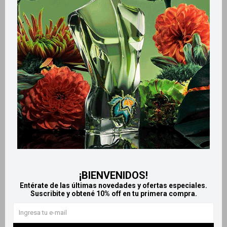
Retiros gratuitos en tiendas
Productos que te pueden interesar
¡BIENVENIDOS!
Entérate de las últimas novedades y ofertas especiales.
Suscribite y obtené 10% off en tu primera compra.
Llega
HOY
Llega
HOY
Llega en
2 HS
Llega en
2 HS