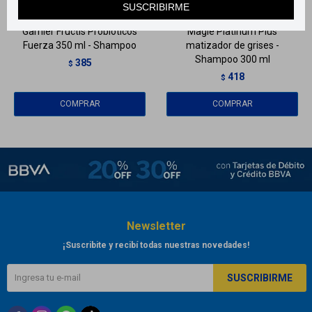
SUSCRIBIRME
Garnier Fructis Probióticos
Maglé Platinum Plus
Fuerza 350 ml - Shampoo
matizador de grises -
Shampoo 300 ml
385
$
418
$
Newsletter
¡Suscribite y recibí todas nuestras novedades!
SUSCRIBIRME