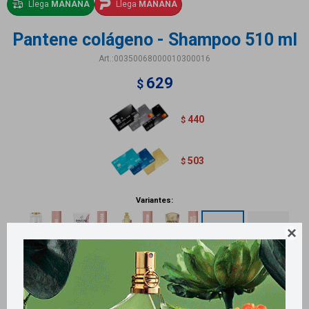
Llega
MAÑANA
Llega
MAÑANA
Pantene colágeno - Shampoo 510 ml
00350068000010300016
629
$
440
$
503
$
Variantes:

Métodos y costos de envío