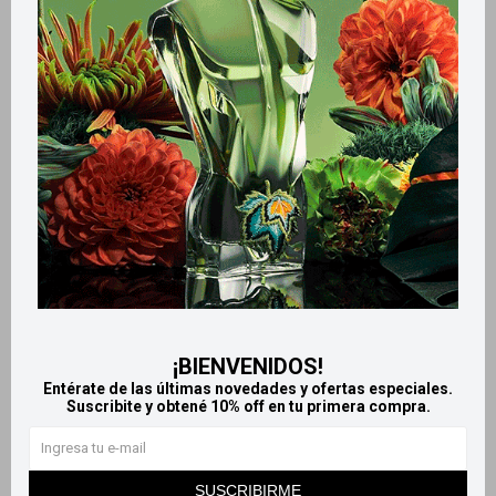
Retiros gratuitos en tiendas
Productos que te pueden interesar
¡BIENVENIDOS!
Entérate de las últimas novedades y ofertas especiales.
Suscribite y obtené 10% off en tu primera compra.
Llega
MAÑANA
Llega
MAÑANA
Llega
MAÑANA
Llega
MAÑANA
SUSCRIBIRME