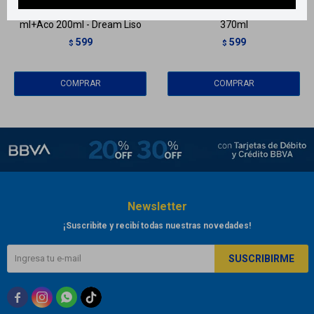
Pack Elvive Shampoo 370
Shampoo Elvive Dream Liso -
ml+Aco 200ml - Dream Liso
370ml
599
599
$
$
Newsletter
¡Suscribite y recibí todas nuestras novedades!
SUSCRIBIRME


