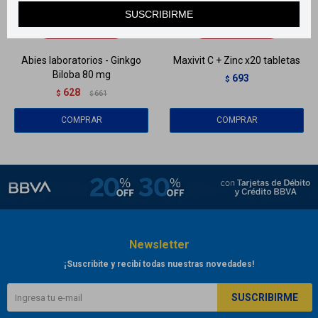
Llega
MAÑANA
Llega
MAÑANA
SUSCRIBIRME
Llega
MAÑANA
Llega
MAÑANA
Abies laboratorios - Ginkgo
Maxivit C + Zinc x20 tabletas
Biloba 80 mg
693
$
628
$
661
$
Newsletter
¡Suscribite y recibí todas nuestras novedades!
SUSCRIBIRME