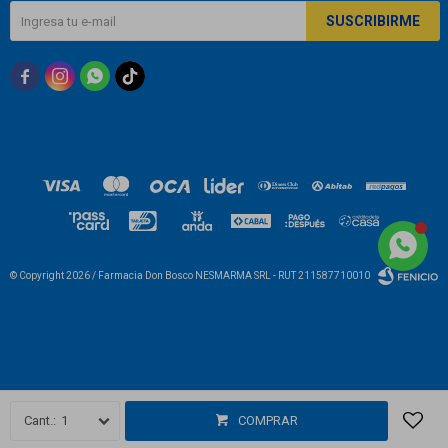
SUSCRIBIRME



© Copyright 2026 / Farmacia Don Bosco NESMARMA SRL - RUT 211587710010
Fenicio
1
COMPRAR