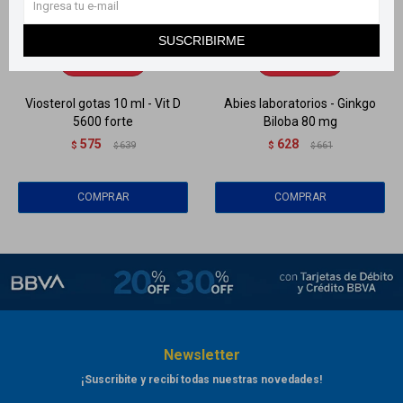
Llega
HOY
Llega
HOY
SUSCRIBIRME
Llega
HOY
Llega
HOY
Viosterol gotas 10 ml - Vit D
Abies laboratorios - Ginkgo
5600 forte
Biloba 80 mg
575
628
$
639
$
661
$
$
Newsletter
¡Suscribite y recibí todas nuestras novedades!