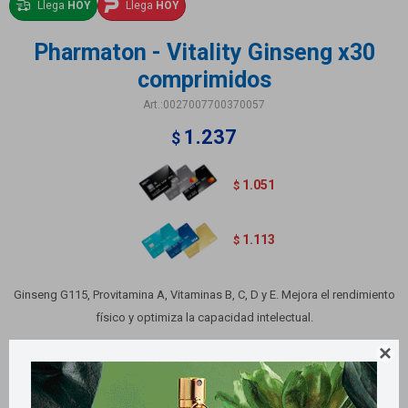
Llega
HOY
Llega
HOY
Pharmaton - Vitality Ginseng x30
comprimidos
0027007700370057
1.237
$
1.051
$
1.113
$
Ginseng G115, Provitamina A, Vitaminas B, C, D y E. Mejora el rendimiento
físico y optimiza la capacidad intelectual.

Variantes: