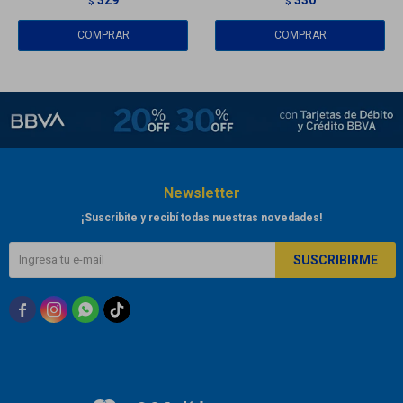
$
$
Newsletter
¡Suscribite y recibí todas nuestras novedades!
SUSCRIBIRME


