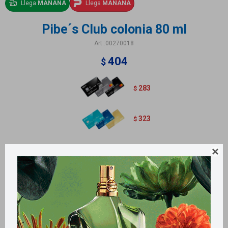
Llega
MAÑANA
Llega
MAÑANA
Pibe´s Club colonia 80 ml
00270018
404
$
283
$
323
$
Colonia Pibes Club 80 ml con vapo

Métodos y costos de envío
Retiros gratuitos en tiendas