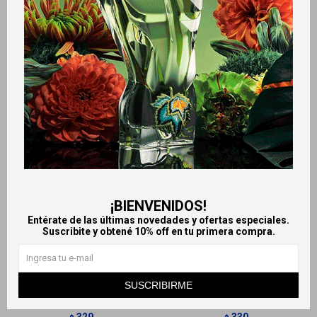
Productos que te pueden interesar
¡BIENVENIDOS!
Entérate de las últimas novedades y ofertas especiales.
Llega
MAÑANA
Llega
MAÑANA
Suscribite y obtené 10% off en tu primera compra.
Llega
MAÑANA
Llega
MAÑANA
SUSCRIBIRME
Disney Infantil Stitch Body
Body Splash Ultra Zombies
Splash Spray 200 Ml
Algabo 125 ml
329
330