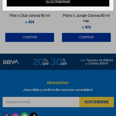
SUSCRIBIRME
Llega
EL LUNES
Llega
EL LUNES
Pibe´s Club colonia 80 ml
Pibito´s Jungle Colonia 80 ml
vap.
404
$
430
$
Newsletter
¡Suscribite y recibí todas nuestras novedades!
SUSCRIBIRME