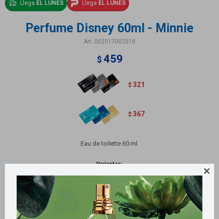
Llega
EL LUNES
Llega
EL LUNES
Perfume Disney 60ml - Minnie
002017002018
459
$
321
$
367
$
Eau de toilette 60 ml.
Variantes:
