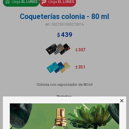
Llega
EL LUNES
Llega
EL LUNES
Coqueterías colonia - 80 ml
0027001500270016
439
$
307
$
351
$
Colonia con vaporizador de 80 ml
Variantes:
