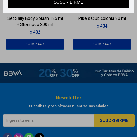
SUSCRIBIRME
Llega
EL LUNES
Llega
EL LUNES
Set Sally Body Splash 125 ml
Pibe´s Club colonia 80 ml
+ Shampoo 200 ml
404
$
402
$
Newsletter
¡Suscribite y recibí todas nuestras novedades!
SUSCRIBIRME