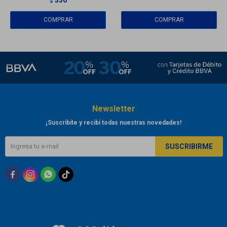
$
Newsletter
¡Suscribite y recibí todas nuestras novedades!
SUSCRIBIRME


