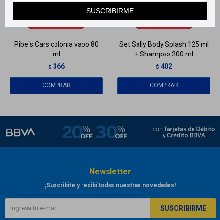
Llega
MAÑANA
Llega
MAÑANA
SUSCRIBIRME
Llega
MAÑANA
Llega
MAÑANA
Pibe´s Cars colonia vapo 80
Set Sally Body Splash 125 ml
ml
+ Shampoo 200 ml
366
402
$
$
Newsletter
¡Suscribite y recibí todas nuestras novedades!
SUSCRIBIRME