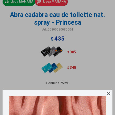
Llega
MAÑANA
Llega
MAÑANA
Abra cadabra eau de toilette nat.
spray - Princesa
00800030080004
435
$
305
$
348
$
Contiene 75 ml.
Variantes:
