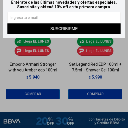
Entérate de las últimas novedades y ofertas especiales.
Suscribite y obtené 10% off en tu primera compra.
SUSCRIBIRME
Llega
EL LUNES
Llega
EL LUNES
Llega
EL LUNES
Llega
EL LUNES
Emporio Armani Stronger
Set Legend Red EDP 100ml +
with you Amber edp 100ml
7.5ml + Shower Gel 100ml
5.940
5.990
$
$