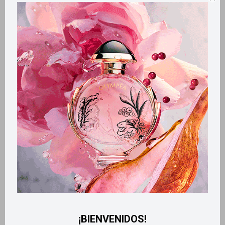
Métodos y costos de envío
Retiros gratuitos en tiendas
CARACTERÍSTICAS
Sección
Hombre
Productos que te pueden interesar
¡BIENVENIDOS!