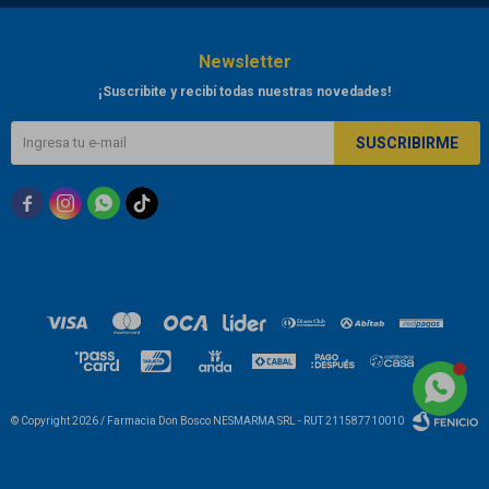
Newsletter
¡Suscribite y recibí todas nuestras novedades!
SUSCRIBIRME



© Copyright 2026 / Farmacia Don Bosco NESMARMA SRL - RUT 211587710010