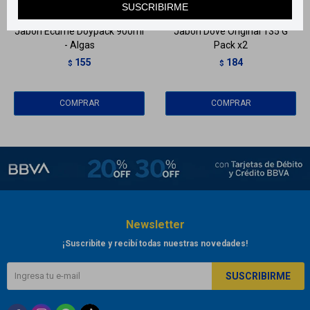
SUSCRIBIRME
Jabón Écume Doypack 900ml
Jabón Dove Original 135 G
- Algas
Pack x2
155
184
$
$
Newsletter
¡Suscribite y recibí todas nuestras novedades!
SUSCRIBIRME