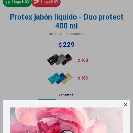
Llega
HOY
Llega
HOY
Protex jabón líquido - Duo protect
400 ml
00400190040026
229
$
160
$
183
$
Variantes:

Métodos y costos de envío