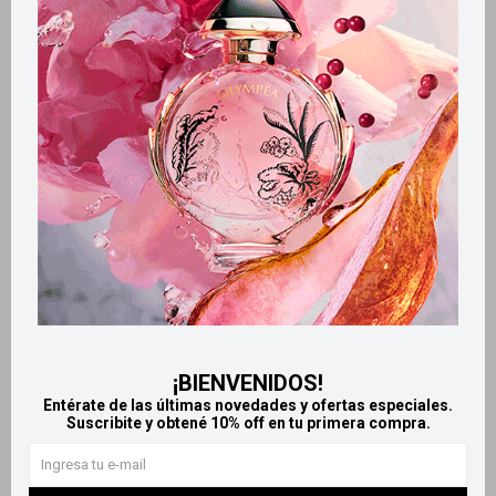
Retiros gratuitos en tiendas
Productos que te pueden interesar
¡BIENVENIDOS!
Entérate de las últimas novedades y ofertas especiales.
Suscribite y obtené 10% off en tu primera compra.
Llega
HOY
Llega
HOY
Llega
HOY
Llega
HOY